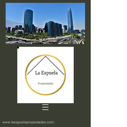
www.laespuelapropiedades.com
;