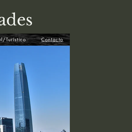
ades
l/Turístico
Contacto