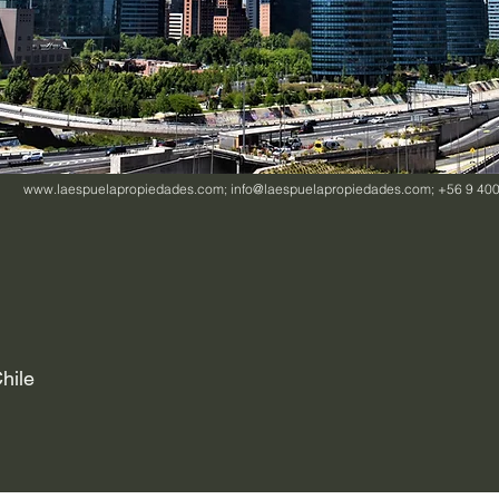
www.laespuelapropiedades.com
;
info@laespuelapropiedades.com
; +56 9 40
hile